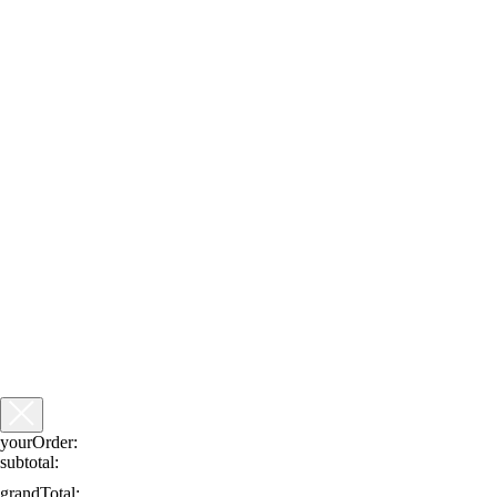
yourOrder:
subtotal:
grandTotal: