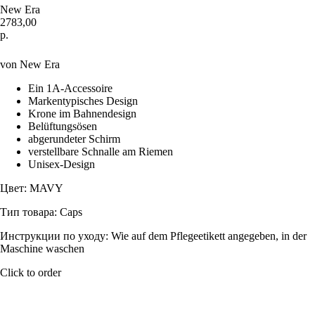
New Era
2783,00
р.
Купить
von New Era
Ein 1A-Accessoire
Markentypisches Design
Krone im Bahnendesign
Belüftungsösen
abgerundeter Schirm
verstellbare Schnalle am Riemen
Unisex-Design
Цвет: MAVY
Тип товара: Caps
Инструкции по уходу: Wie auf dem Pflegeetikett angegeben, in der
Maschine waschen
Click to order