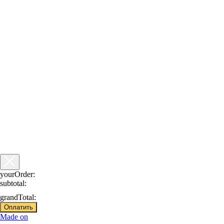
yourOrder:
subtotal:
grandTotal:
Оплатить
Made on